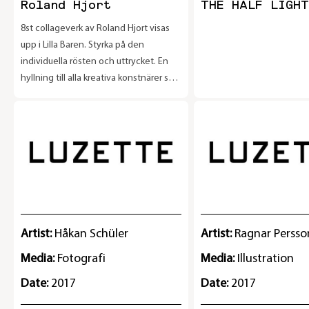
Roland Hjort
THE HALF LIGHT
8st collageverk av Roland Hjort visas
upp i Lilla Baren. Styrka på den
individuella rösten och uttrycket. En
hyllning till alla kreativa konstnärer som
har tystats i tiden. Utställningen pågår
tom 30/9
Artist:
Håkan Schüler
Artist:
Ragnar Persso
Media:
Fotografi
Media:
Illustration
Date:
2017
Date:
2017