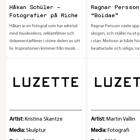
Håkan Schüler –
Ragnar Persson
Fotografier på Riche
“Boidae”
Håkan är en fotograf som har arbetat
Ragnar Persson växte up
med musikvideos, reklamfilmer och
skogen, och ställer nu ut p
dokumentärfilmer i större delen av sitt
i stan. Motiven är både hö
liv. Inspirationen kommer från musik
bearbetade och sirliga, na
och fashion. Verken som ställs ut på
blandat med enklare strec
Riche är tagna runt om i Europa och
är fåglar blandat med döds
USA under de senaste sju åren. Håkan
provtrycket påminner om e
Schüler är en rockfotograf och är nu
möjliga motiv för tatueringar. Ja
aktuell med ett fotoreportage med
efter kontraster i kombin
magasinet Rolling Stone under
känsla för detaljer gör att
sommaren 2017. Utställningen pågår
blir något som man vill bet
13/6 - 31/7 2017
Utställningen "Boidae" är f
31/8
Artist:
Kristina Skantze
Artist:
Martin Vallin
Media:
Skulptur
Media:
Fotografi