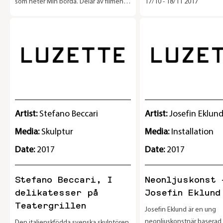
som heter Min börda. Delar av filmen
17/10 - 18/11 2017
projiceras på skärm i stora baren,
bredvid skärmen, i nischerna i fasaden
på Stora Baren visas även modeller
med de animerade figurerna från
filmen. Utställningen pågår mellan
25/10 – 15/11
Artist:
Stefano Beccari
Artist:
Josefin Eklun
Media:
Skulptur
Media:
Installation
Date:
2017
Date:
2017
Stefano Beccari, I
Neonljuskonst 
delikatesser på
Josefin Eklund
Teatergrillen
Josefin Eklund är en ung
neonljuskonstnär baserad
Den italienskfödda svenska skulptören