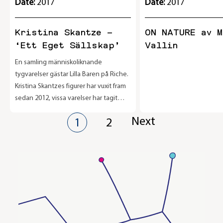
Date:
2017
Date:
2017
Kristina Skantze –
ON NATURE av M
‘Ett Eget Sällskap’
Vallin
En samling människoliknande
tygvarelser gästar Lilla Baren på Riche.
Kristina Skantzes figurer har vuxit fram
sedan 2012, vissa varelser har tagit
längre tid, och vissa kortare. Kan dessa
Posts
Next
1
2
förvrängda men prydliga kroppar
framkalla empati? Utställningen pågår
pagination
21/3-16/4 2017