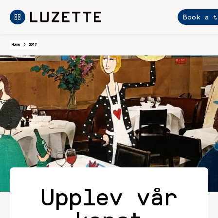
Book a t
Skip
Home
2017
to
content
Upplev vår