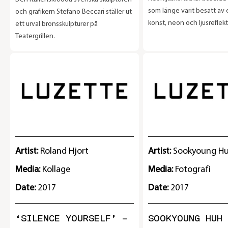
som länge varit besatt av e
och grafikern Stefano Beccari ställer ut
konst, neon och ljusreflekt
ett urval bronsskulpturer på
Utställningen pågår tom 3
Teatergrillen.
Artist:
Roland Hjort
Artist:
Sookyoung H
Media:
Kollage
Media:
Fotografi
Date:
2017
Date:
2017
‘SILENCE YOURSELF’ –
SOOKYOUNG HUH 