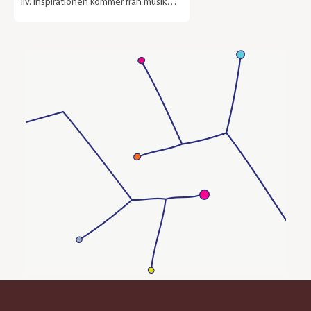
liv. Inspirationen kommer från musik
och fashion. Verken som ställs ut på
Riche är tagna runt om i Europa och
USA under de senaste sju åren. Håkan
Schüler är en rockfotograf och är nu
aktuell med ett fotoreportage med
magasinet Rolling Stone under
sommaren 2017. Utställningen pågår
13/6 - 31/7 2017