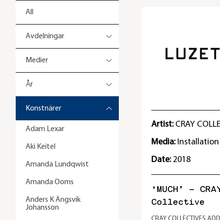
All
Avdelningar
Medier
År
Konstnärer
Artist:
CRAY COLL
Adam Lexar
Media:
Installation
Aki Keitel
Date:
2018
Amanda Lundqwist
Amanda Ooms
‘MUCH’ – CRA
Anders K Ängsvik
Collective
Johansson
CRAY COLLECTIVES ADD