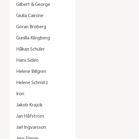
Gilbert & George
Giulia Cairone
Göran Broberg
Gunilla Klingberg
Håkan Schüler
Hans Sidén
Helene Billgren
Helene Schmitz
Iron
Jakob Krajcik
Jan Håfström
Jarl Ingvarsson
Jens Fänge