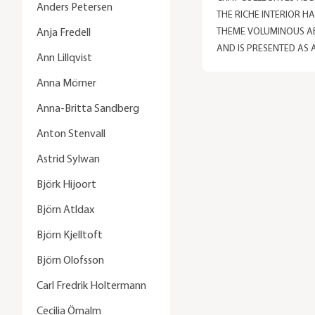
Anders Petersen
THE RICHE INTERIOR HA
THEME VOLUMINOUS 
Anja Fredell
AND IS PRESENTED AS
Ann Lillqvist
OF PRODUCTS THAT BL
ALSO STAND OUT. CRAY
Anna Mörner
IS A MULTIDISCIPLINAR
Anna-Britta Sandberg
COLLECTIVE FOUNDED 
STOCKHOLM IN 2013 B
Anton Stenvall
OF YOUNG DESIGNERS
Astrid Sylwan
ARTISTS. May 29 - August 18, 2018
Riche Lilla Baren
Björk Hijoort
Björn Atldax
Björn Kjelltoft
Björn Olofsson
Carl Fredrik Holtermann
Cecilia Ömalm