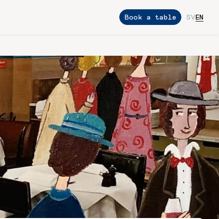
Book a table
SV
EN