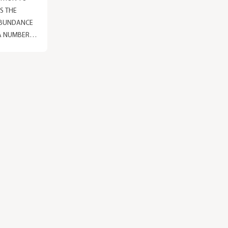
S THE
ABUNDANCE
 A NUMBER
END IN BUT
 COLLECTIVE
Y DESIGN
IN
Y A GROUP
 AND