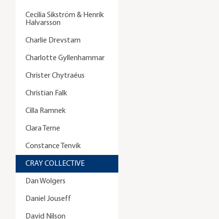
Cecilia Sikström & Henrik
Halvarsson
Charlie Drevstam
Charlotte Gyllenhammar
Christer Chytraéus
Christian Falk
Cilla Ramnek
Clara Terne
Constance Tenvik
CRAY COLLECTIVE
Dan Wolgers
Daniel Jouseff
David Nilson