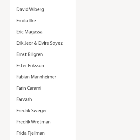
David Wiberg
Emilia Ilke
Eric Magassa
Erik Jeor & Elvire Soyez
Ernst Billgren
Ester Eriksson
Fabian Mannheimer
Farin Carami
Farvash
Fredrik Sweger
Fredrik Wretman
Frida Fjellman