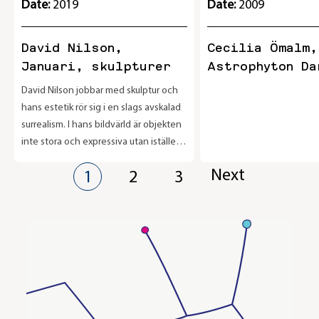
Date:
2019
Date:
2009
David Nilson,
Cecilia Ömalm,
Januari, skulpturer
Astrophyton Da
David Nilson jobbar med skulptur och
hans estetik rör sig i en slags avskalad
surrealism. I hans bildvärld är objekten
inte stora och expressiva utan istället
lågmälda och underfundiga, som om
Posts
Next
1
2
3
att idén vore viktigare än objektet i sig.
pagination