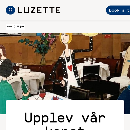
Book a t
Skip
Home
Skulptur
to
content
Upplev vår