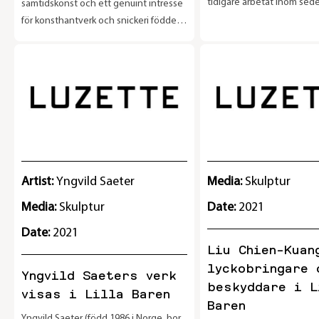
tidigare arbetat inom sede
samtidskonst och ett genuint intresse
med att utveckla högsäker
för konsthantverk och snickeri föddes
och hologram. Under tiden
idén om ”Holkhemmet”.
sig dessa frågeställningar
funderade även på vilka pr
hon själv satt på, vad hon
där och inte göra där i relati
hon hade växt upp i Iran, 
sanktioner så skulle inget
kunskapen vara tillgänglig.
sätt drabbar sanktioner de
Artist:
Yngvild Saeter
Media:
Skulptur
medborgaren? Vem har kon
Media:
Skulptur
Date:
2021
relation till pengar?
Date:
2021
Liu Chien-Kuan
lyckobringare 
Yngvild Saeters verk
beskyddare i L
visas i Lilla Baren
Baren
Yngvild Saeter (född 1986 i Norge, bor