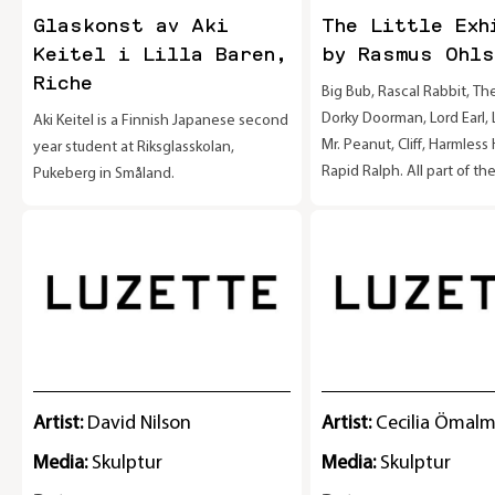
Glaskonst av Aki
The Little Exh
Keitel i Lilla Baren,
by Rasmus Ohls
Riche
Big Bub, Rascal Rabbit, The
Dorky Doorman, Lord Earl, 
Aki Keitel is a Finnish Japanese second
Mr. Peanut, Cliff, Harmle
year student at Riksglasskolan,
Rapid Ralph. All part of t
Pukeberg in Småland.
family. The Little Exhibition
bar Riche in Stockholm, pr
painted wood sculptures.
Utställningen pågår mellan
nov.
Artist:
David Nilson
Artist:
Cecilia Ömal
Media:
Skulptur
Media:
Skulptur