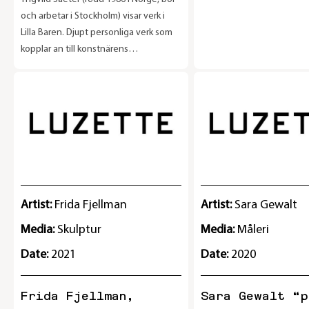
och arbetar i Stockholm) visar verk i
Lilla Baren. Djupt personliga verk som
kopplar an till konstnärens
engagemang i punk- och straight
edge-rörelsen och en nära döden-
upplevelse under en operation för ett
par år sedan. Det är taktila, skulpterade
föremål gjorda av motorcykeldelar,
metallnitar, kedjor och pälsbitar.
Artist:
Frida Fjellman
Artist:
Sara Gewalt
Media:
Skulptur
Media:
Måleri
Date:
2021
Date:
2020
Frida Fjellman,
Sara Gewalt “p