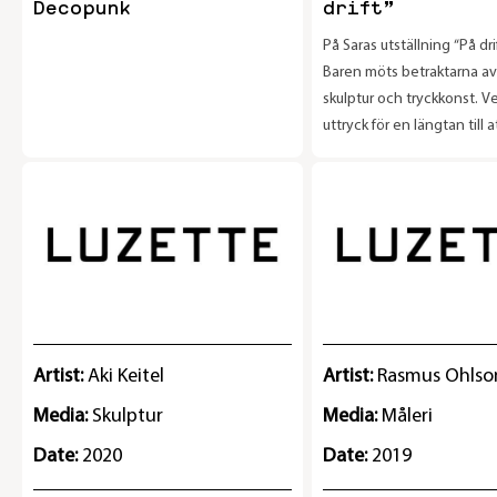
Decopunk
drift”
På Saras utställning “På drift
Baren möts betraktarna av
skulptur och tryckkonst. V
uttryck för en längtan till at
på väg igen, att åter känna 
allt blev så trångt. På vä
genom sanddynor bland 
och monumentala berg u
stjärnklara avgrundsnätte
eller olycksbådande omen 
vägen där hög musik och f
brinnande eldar visar oss 
Artist:
Aki Keitel
Artist:
Rasmus Ohlso
Media:
Skulptur
Media:
Måleri
Date:
2020
Date:
2019