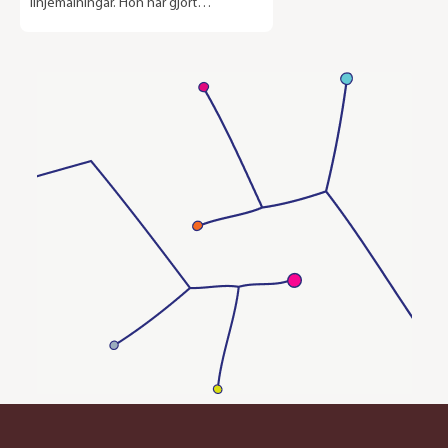
linjemålningar. Hon har gjort
samarbeten med företag som FRAMA
CPH och Marimekko och hennes verk
har kunnat ses i Plaza Interiör och
Sköna Hem. Hon gjorde även
illustrationerna till diktboken ”På andra
sidan natten”. På Riche Lilla Baren
kommer hon att visa upp sina senaste
verk, allt från abstrakta oljemålningar
till illustrationer. Utställningen pågår
2019.04.24 – 2019.05.25