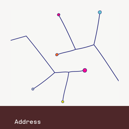
tidigaste bilderna gjorde Helene i
tjugoårsåldern). Helene Schmitz är
kanske mest känd för att arbeta med
serier som handlar om invasion av olika
slag och människans komplicerade
relation till naturen.
Address