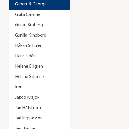
Gilbert & George
Giulia Cairone
Göran Broberg
Gunilla Klingberg
Håkan Schüler
Hans Sidén
Helene Billgren
Helene Schmitz
Iron
Jakob Krajcik
Jan Håfström
Jarl Ingvarsson
Jens Fänge