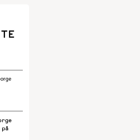
eorge
orge
 på