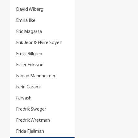
David Wiberg
Emilia Ilke
Eric Magassa
Erik Jeor & Elvire Soyez
Ernst Billgren
Ester Eriksson
Fabian Mannheimer
Farin Carami
Farvash
Fredrik Sweger
Fredrik Wretman
Frida Fjellman