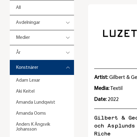
All
Avdelningar
Medier
År
Konstnärer
Artist:
Gilbert & G
Adam Lexar
Media:
Textil
Aki Keitel
Date:
2022
Amanda Lundqwist
Amanda Ooms
Gilbert & Ge
Anders K Ängsvik
och Asplunds
Johansson
Riche