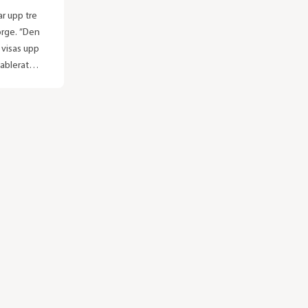
r upp tre
orge. ”Den
 visas upp
tablerat
ande
rets typiska
en på en
holms
 historia
et mer
digare visat
åås-
Bohlin.