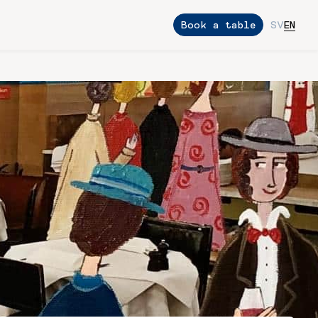
Book a table
SV
EN