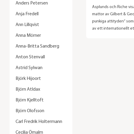
Anders Petersen
Asplunds och Riche visa
Anja Fredell
mattor av Gilbert & Ge
punkiga attityden” som
Ann Lillqvist
av ett internationellt e
Anna Mörner
konstnärspar är spänn
eftersom det inte är pa
Anna-Britta Sandberg
uttryckssätt. Placering
Anton Stenvall
instutition inom Stock
restaurangvärld med en
Astrid Sylwan
från 1896 gör samarbet
Björk Hijoort
intressant. Riche har ti
mattor av t.ex. Märta M
Björn Atldax
Fjetterström och Jonas 
Björn Kjelltoft
Björn Olofsson
Carl Fredrik Holtermann
Cecilia Ömalm