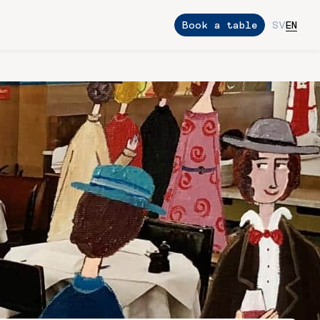
Book a table
SV
EN