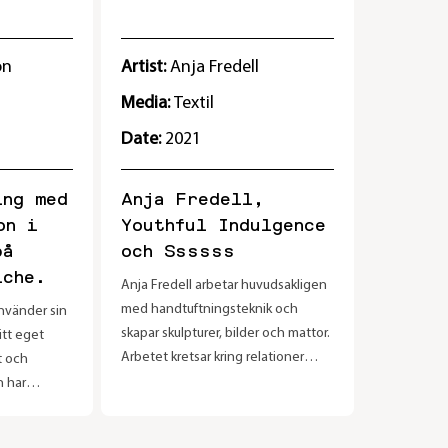
ktioner den
varandra. Ibland är det istället
 Vem har
materialens strukturer som står i
l pengar?
centrum, ibland skalan.
on
Artist:
Anja Fredell
Media:
Textil
Date:
2021
ing med
Anja Fredell,
on i
Youthful Indulgence
på
och Ssssss
iche.
Anja Fredell arbetar huvudsakligen
med handtuftningsteknik och
använder sin
skapar skulpturer, bilder och mattor.
sitt eget
Arbetet kretsar kring relationer
t och
mellan olika rum och kroppar och
n har
konsekvenserna av dessa
 i Malmö
relationer. Bland rummen intar
i Stockholm.