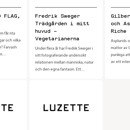
skapar nya 
bildrepres
D FLAG,
Fredrik Sweger
Gilbe
Trädgården i mitt
och A
huvud –
Riche
 får rita
Vegetarianerna
ar och vilka
Asplunds o
r? Farvash
mattor av 
Under flera år har Fredrik Sweger i
om
punkiga at
sitt fotograferande undersökt
utveckla
av ett inte
relationen mellan människa, natur
och
konstnärsp
och den egna fantasin. Ett
ställde hon
eftersom de
återkommande motiv är olika
gar och
uttryckssät
former av skulpturer eller stilleben.
 privilegium
instutitio
De är sammanfogade av delar som
hon kunde
restaurang
kan återfinnas bortslängda i
är i relation
från 1896 
stadsmiljön och naturen. Krokiga
p i Iran,
intressant.
grenar, plast, sten. Ibland är en
lle inget av
mattor av t
balansakt i fokus, där en spänning
gänglig. På
Fjetterstr
uppstår i materialens relation till