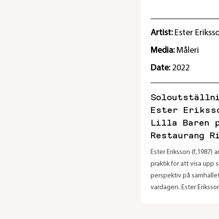
vilket sätt drabbar san
enskilda medborgaren?
kontrollen i relation til
Artist:
Ester Erikss
Media:
Måleri
Date:
2022
Soloutställn
Ester Erikss
Lilla Baren 
Restaurang R
Ester Eriksson (f,1987) 
praktik för att visa upp 
perspektiv på samhälle
vardagen. Ester Eriksso
studerat på Serieskolan
och Gerlesborgsskolan 