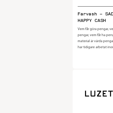
Farvash – SA
HAPPY CASH
Vem får göra pengar, vem
pengar, vem får ha peng
material är värda penga
har tidigare arbetat in
sedelindustrin med att 
högsäkerhetseffekter 
hologram. Under tiden 
sig dessa frågeställnin
funderade även på vilka
hon själv satt på, vad 
göra där och inte göra d
till ifall hon hade växt up
under sanktioner så sku
den kunskapen vara till