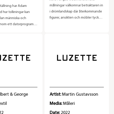
målningar välkomnar betraktaren in
ställning har Adam
i drömlandskap där återkommande
d hur tolkningar kan
figurer, ansikten och möbler tycks
lan människa och
sväva över glesa möblerade
nom ett datorprogram
interiörer eller abstrakta
 artificiell intelligens
bakgrunder.
apat motiv genom en
allas för “text-to-
m skriver in en mening i
t som sedan “bygger”
d från en enorm
 i ett försök att
ra denna (Adams) text
. Sedan tolkas dessa (ofta)
lder genom Adams måleri,
 en slags konversation
lbert & George
Artist:
Martin Gustavsson
stnären och
extil
Media:
Måleri
t där kommunikationen i
råk och programmering
22
Date:
2022