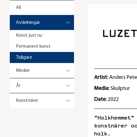
All
Avdelningar
Konst just nu
Permanent konst
Tidigare
Medier
Artist:
Anders Pete
År
Media:
Skulptur
Date:
2022
Konstnärer
”Holkhemmet”
konstnärer o
holk.