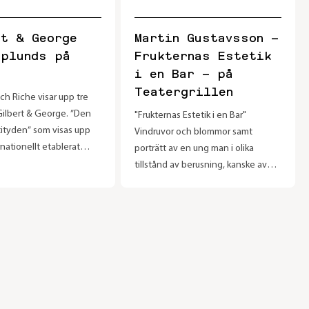
unika typer av
entation.
rt & George
Martin Gustavsson –
splunds på
Frukternas Estetik
i en Bar – på
Teatergrillen
ch Riche visar upp tre
Gilbert & George. ”Den
"Frukternas Estetik i en Bar"
tityden” som visas upp
Vindruvor och blommor samt
rnationellt etablerat
porträtt av en ung man i olika
ar är spännande
tillstånd av berusning, kanske av
t inte är parets typiska
lust, kanske vin eller sång, kanske
t. Placeringen på en
av helt andra anledningar. Dessa
n inom Stockholms
målningar bildar stommen i den
värld med en historia
utställning som visas på
gör samarbetet mer
Teatergrillen februari till april. Martin
 Riche har tidigare visat
Gustavsson är utbildad vid Kungliga
.ex. Märta Måås-
Konsthögskolan i Stockholm och
öm och Jonas Bohlin.
Middlesex University, London och