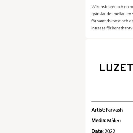
27 konstnärer och en hol
gränslandet mellan en 
för samtidskonst och e
intresse för konsthantv
snickeri föddes idén o
”Holkhemmet”.
Artist:
Farvash
Media:
Måleri
Date:
2022