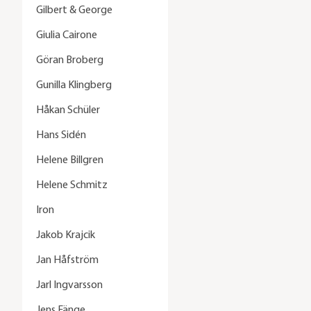
Gilbert & George
Giulia Cairone
Göran Broberg
Gunilla Klingberg
Håkan Schüler
Hans Sidén
Helene Billgren
Helene Schmitz
Iron
Jakob Krajcik
Jan Håfström
Jarl Ingvarsson
Jens Fänge