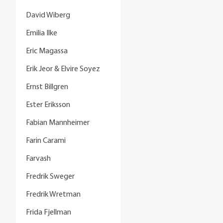
David Wiberg
Emilia Ilke
Eric Magassa
Erik Jeor & Elvire Soyez
Ernst Billgren
Ester Eriksson
Fabian Mannheimer
Farin Carami
Farvash
Fredrik Sweger
Fredrik Wretman
Frida Fjellman