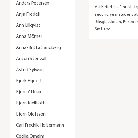
Anders Petersen
Aki Keitel is a Finnish 
Anja Fredell
second year student at
Riksglasskolan, Pukeber
Ann Lillqvist
Småland.
Anna Mörner
Anna-Britta Sandberg
Anton Stenvall
Astrid Sylwan
Björk Hijoort
Björn Atldax
Björn Kjelltoft
Björn Olofsson
Carl Fredrik Holtermann
Cecilia Ömalm