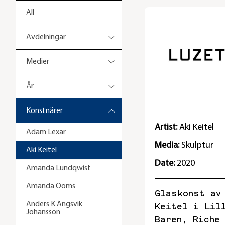
All
Avdelningar
Medier
År
Konstnärer
Artist:
Aki Keitel
Adam Lexar
Media:
Skulptur
Aki Keitel
Date:
2020
Amanda Lundqwist
Amanda Ooms
Glaskonst av
Anders K Ängsvik
Keitel i Lil
Johansson
Baren, Riche