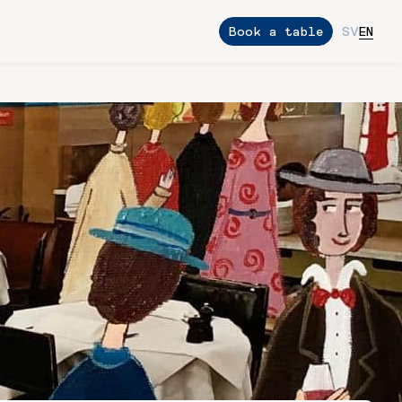
Book a table
SV
EN