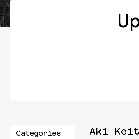
U
Aki Kei
Categories