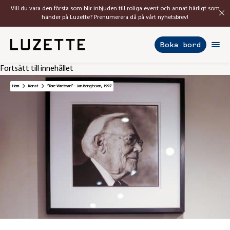
Vill du vara den första som blir inbjuden till roliga event och annat härligt som
händer på Luzette? Prenumerera då på vårt nyhetsbrev!
Boka bord
Fortsätt till innehållet
Hem
Konst
”Tore Wretman” – Jan Bengtsson, 1997