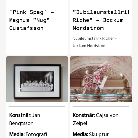
´Pink Spag´ –
”Jubileumstallrik
Magnus ”Nug”
Riche” – Jockum
Gustafsson
Nordström
"Jubileumstallrik Riche" -
Jockum Nordström
Konstnär:
Jan
Konstnär:
Cajsa von
Bengtsson
Zeipel
Media:
Fotografi
Media:
Skulptur