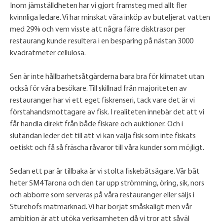
Inom jämställdheten har vi gjort framsteg med allt fler
kvinnliga ledare. Vi har minskat våra inköp av buteljerat vatten
med 29% och vem visste att några färre disktrasor per
restaurang kunde resultera i en besparing på nästan 3000
kvadratmeter cellulosa.
Sen är inte hållbarhetsåtgärderna bara bra för klimatet utan
också för våra besökare. Till skillnad från majoriteten av
restauranger har vi ett eget fiskrenseri, tack vare det är vi
förstahandsmottagare av fisk. I realiteten innebär det att vi
får handla direkt från både fiskare och auktioner. Och i
slutändan leder det till att vi kan välja fisk som inte fiskats
oetiskt och få så fräscha råvaror till våra kunder som möjligt.
Sedan ett par år tillbaka är vi stolta fiskebåtsägare. Vår båt
heter SM4 Tarona och den tar upp strömming, öring, sik, nors
och abborre som serveras på våra restauranger eller säljs i
Sturehofs matmarknad. Vi har börjat småskaligt men vår
ambition är att utöka verksamheten då vi tror att såväl