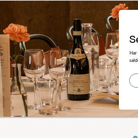
S
Har 
sald