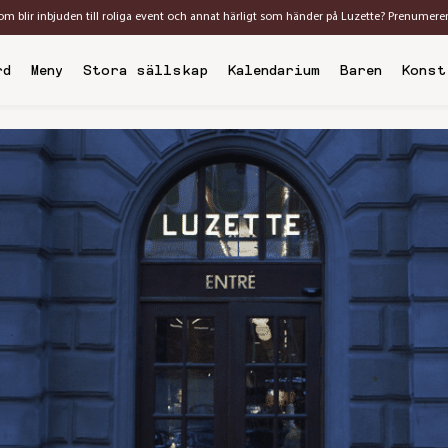
som blir inbjuden till roliga event och annat härligt som händer på Luzette? Prenumere
rd
Meny
Stora sällskap
Kalendarium
Baren
Konst