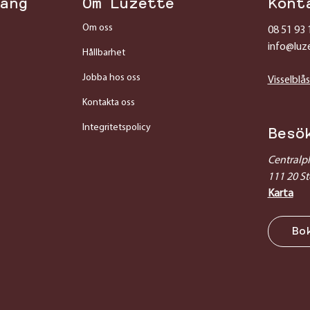
ang
Om Luzette
Kont
Om oss
08 51 93 
info@luz
Hållbarhet
Jobba hos oss
Visselblå
Kontakta oss
Integritetspolicy
Besö
Centralp
111 20 S
Karta
Bo