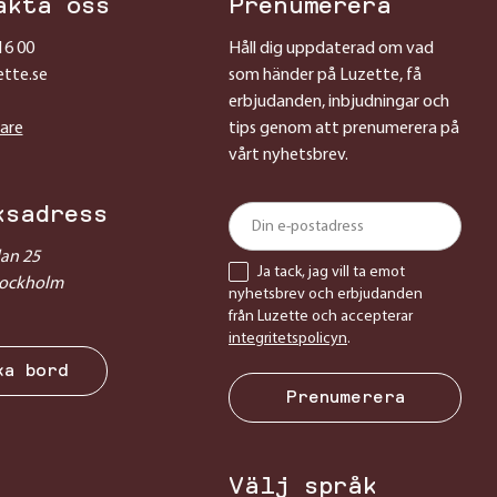
akta oss
Prenumerera
16 00
Håll dig uppdaterad om vad
ette.se
som händer på Luzette, få
erbjudanden, inbjudningar och
sare
tips genom att prenumerera på
vårt nyhetsbrev.
ksadress
lan 25
Ja tack, jag vill ta emot
tockholm
nyhetsbrev och erbjudanden
från Luzette och accepterar
integritetspolicyn
.
ka bord
Prenumerera
Välj språk