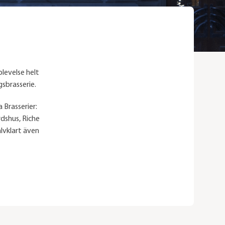
levelse helt
gsbrasserie.
 Brasserier:
rdshus, Riche
älvklart även