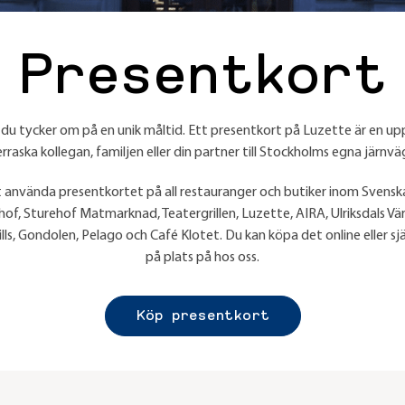
Present­kort
du tycker om på en unik måltid. Ett presentkort på Luzette är en upp
erraska kollegan, familjen eller din partner till Stockholms egna järnvä
 använda presentkortet på all restauranger och butiker inom Svenska
hof, Sturehof Matmarknad, Teatergrillen, Luzette, AIRA, Ulriksdals Vä
ills, Gondolen, Pelago och Café Klotet. Du kan köpa det online eller sj
på plats på hos oss.
Köp presentkort