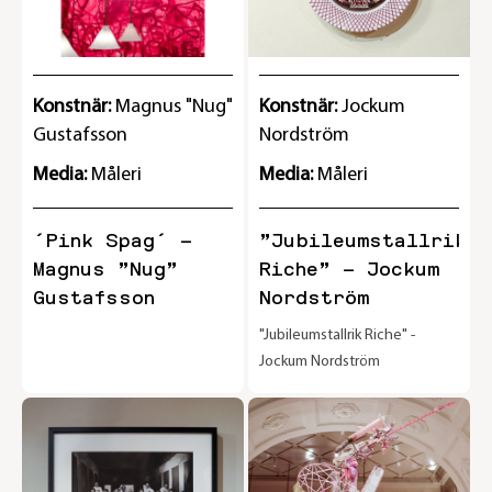
Konstnär:
Magnus "Nug"
Konstnär:
Jockum
Gustafsson
Nordström
Media:
Måleri
Media:
Måleri
´Pink Spag´ –
”Jubileumstallrik
Magnus ”Nug”
Riche” – Jockum
Gustafsson
Nordström
"Jubileumstallrik Riche" -
Jockum Nordström