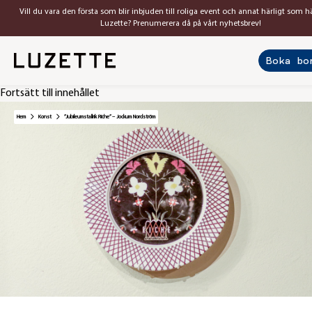
Vill du vara den första som blir inbjuden till roliga event och annat härligt som 
Luzette? Prenumerera då på vårt nyhetsbrev!
Boka bo
Fortsätt till innehållet
Hem
Konst
”Jubileumstallrik Riche” – Jockum Nordström