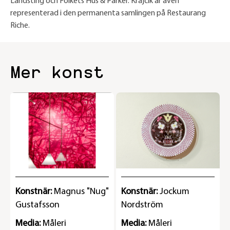
Landsting och Folkets Hus & Parker. Krajcik är även
representerad i den permanenta samlingen på Restaurang
Riche.
Mer konst
Konstnär:
Magnus "Nug"
Konstnär:
Jockum
Gustafsson
Nordström
Media:
Måleri
Media:
Måleri