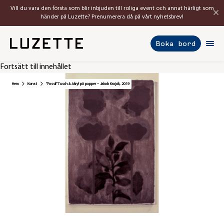
Vill du vara den första som blir inbjuden till roliga event och annat härligt som
händer på Luzette? Prenumerera då på vårt nyhetsbrev!
Boka bord
Fortsätt till innehållet
Hem
Konst
”Fossil” Tusch & Akryl på papper – Jakob Krajcik, 2019