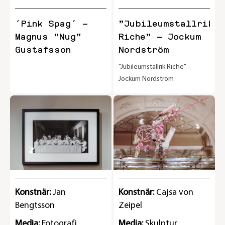
´Pink Spag´ –
”Jubileumstallrik
Magnus ”Nug”
Riche” – Jockum
Gustafsson
Nordström
"Jubileumstallrik Riche" -
Jockum Nordström
Konstnär:
Jan
Konstnär:
Cajsa von
Bengtsson
Zeipel
Media:
Fotografi
Media:
Skulptur