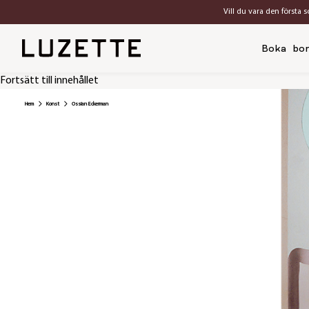
Vill du vara den första 
Boka bo
Fortsätt till innehållet
Hem
Konst
Ossian Eckerman