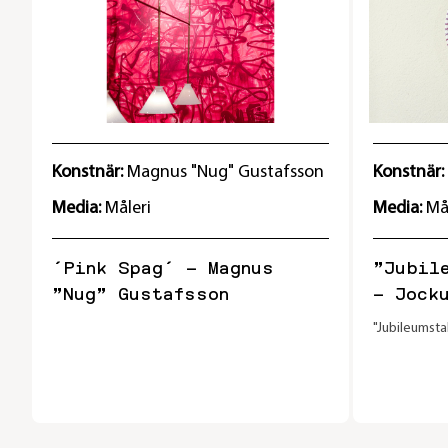
Konstnär:
Magnus "Nug" Gustafsson
Konstnär:
Media:
Måleri
Media:
Må
´Pink Spag´ – Magnus
”Jubil
”Nug” Gustafsson
– Jock
"Jubileumsta