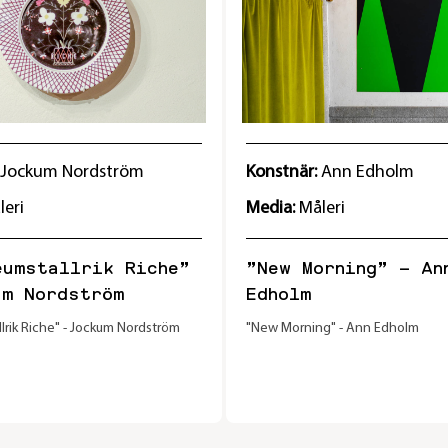
Jockum Nordström
Konstnär:
Ann Edholm
leri
Media:
Måleri
eumstallrik Riche”
”New Morning” – Ann
um Nordström
Edholm
llrik Riche" - Jockum Nordström
"New Morning" - Ann Edholm