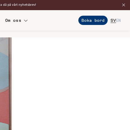
ra då på vårt nyhetsbrev!
Boka bord
Om oss
SV
EN