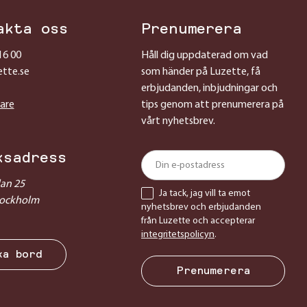
akta oss
Prenumerera
16 00
Håll dig uppdaterad om vad
ette.se
som händer på Luzette, få
erbjudanden, inbjudningar och
sare
tips genom att prenumerera på
vårt nyhetsbrev.
ksadress
lan 25
Ja tack, jag vill ta emot
tockholm
nyhetsbrev och erbjudanden
från Luzette och accepterar
integritetspolicyn
.
ka bord
Prenumerera