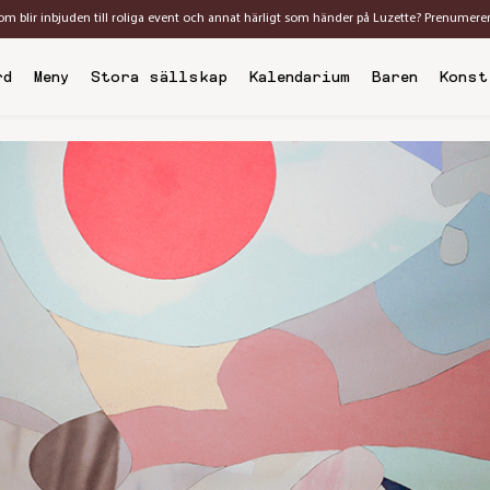
som blir inbjuden till roliga event och annat härligt som händer på Luzette? Prenumere
rd
Meny
Stora sällskap
Kalendarium
Baren
Konst