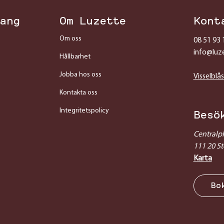
ang
Om Luzette
Kont
Om oss
08 51 93 
info@luz
Hållbarhet
Jobba hos oss
Visselblå
Kontakta oss
Integritetspolicy
Besö
Centralp
111 20 S
Karta
Bo