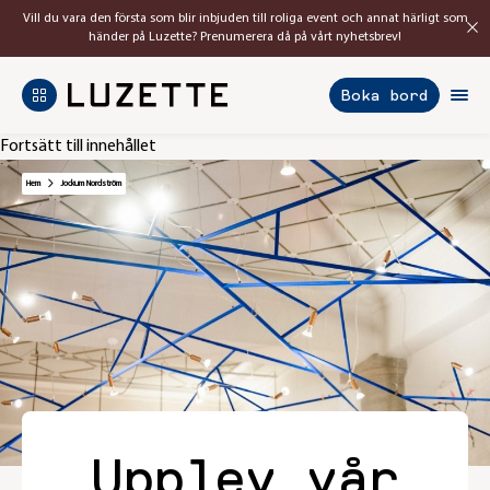
Vill du vara den första som blir inbjuden till roliga event och annat härligt som
händer på Luzette? Prenumerera då på vårt nyhetsbrev!
Boka bord
Fortsätt till innehållet
Hem
Jockum Nordström
Upplev vår