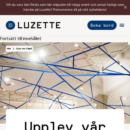
Vill du vara den första som blir inbjuden till roliga event och annat härligt som
händer på Luzette? Prenumerera då på vårt nyhetsbrev!
Boka bord
Fortsätt till innehållet
Hem
Cajsa von Zeipel
Upplev vår