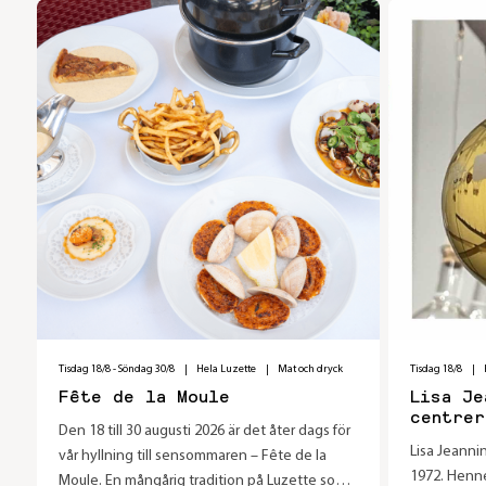
Tisdag 18/8
-
Söndag 30/8
|
Hela Luzette
|
Mat och dryck
Tisdag 18/8
|
Fête de la Moule
Lisa Je
centrer
Den 18 till 30 augusti 2026 är det åter dags för
elixir
Lisa Jeanni
vår hyllning till sensommaren – Fête de la
1972. Henne
Moule. En mångårig tradition på Luzette som