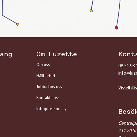
ang
Om Luzette
Kont
Om oss
08 51 93 
info@luz
Hållbarhet
Jobba hos oss
Visselblå
Kontakta oss
Integritetspolicy
Besö
Centralp
111 20 S