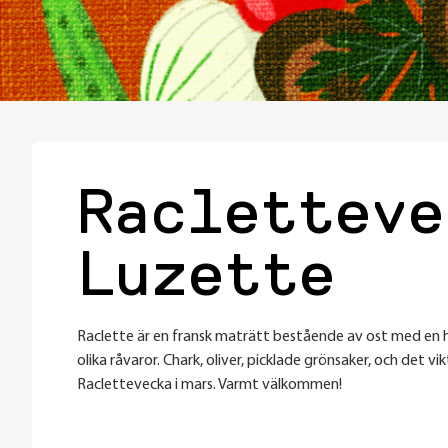
Racletteve
Luzette
Raclette är en fransk maträtt bestående av ost med en hä
olika råvaror. Chark, oliver, picklade grönsaker, och det v
Raclettevecka i mars. Varmt välkommen!