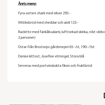
Årets meny:
Fyra sorters chark med oliver 295:-
Vitlöksbröd med cheddar och aioli 125:-
Raclette med fänkålssalami, lufttorkad skinka, rökt vilds
2 personer)
Ostar från Brostorps gårdsmejeri 65:-/st, 190:-/3st
Denise kittost, Josefine vitmögel, Stora blå
Serveras med portvinskokta fikon och fruktbröd