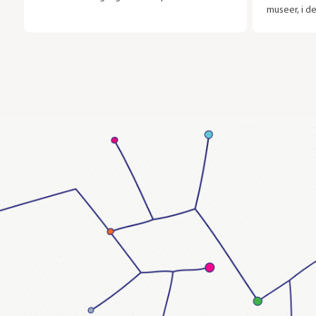
museer, i d
vi verkligen ser fram emot att fira med dig!
samlare och 
utomlands s
att konsten 
åt alkemi.