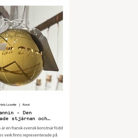
Hela Luzette
|
Konst
annin - Den
ade stjärnan och
n är en fransk-svensk konstnär född
s verk finns representerade på