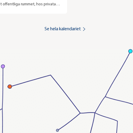
et offentliga rummet, hos privata
hon har ställt ut i Sverige och
edan 1990-talet. Lisa brukar säga
är ett alibi för henne att ägna sig
Se hela kalendariet