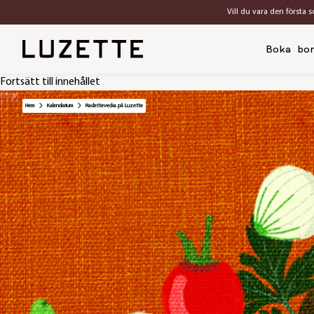
Vill du vara den första 
Boka bo
Fortsätt till innehållet
Hem
Kalendarium
Raclettevecka på Luzette