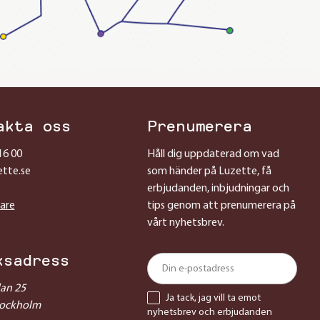
akta oss
Prenumerera
16 00
Håll dig uppdaterad om vad
ette.se
som händer på Luzette, få
erbjudanden, inbjudningar och
sare
tips genom att prenumerera på
vårt nyhetsbrev.
ksadress
lan 25
Ja tack, jag vill ta emot
tockholm
nyhetsbrev och erbjudanden