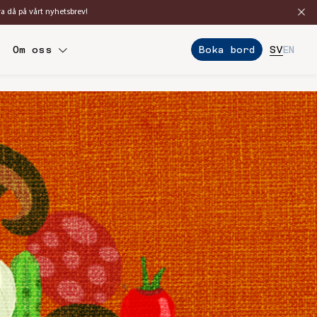
ra då på vårt nyhetsbrev!
Boka bord
Om oss
SV
EN