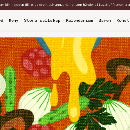
som blir inbjuden till roliga event och annat härligt som händer på Luzette? Prenumere
rd
Meny
Stora sällskap
Kalendarium
Baren
Konst