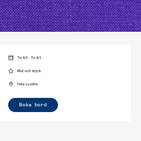
Tis 4/3 - Tis 4/3
Mat och dryck
Hela Luzette
Boka bord