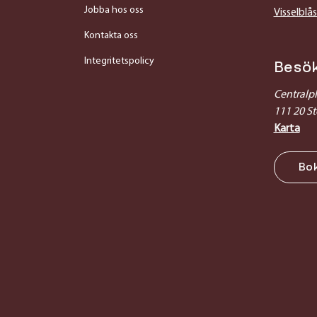
Jobba hos oss
Visselblå
Kontakta oss
Integritetspolicy
Besö
Centralp
111 20 S
Karta
Bo