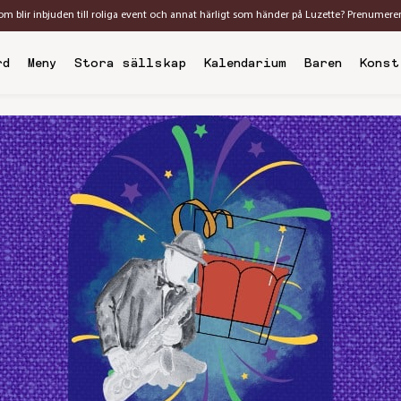
som blir inbjuden till roliga event och annat härligt som händer på Luzette? Prenumere
rd
Meny
Stora sällskap
Kalendarium
Baren
Konst