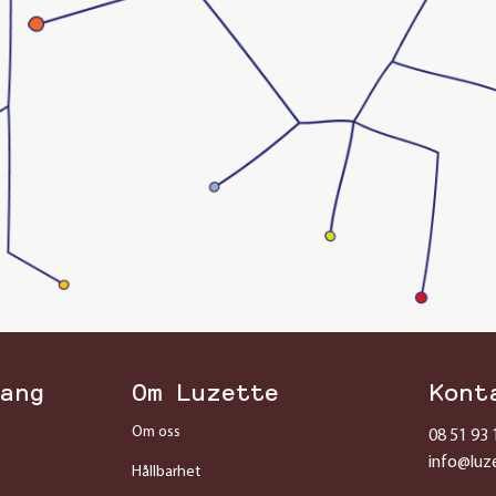
ang
Om Luzette
Kont
Om oss
08 51 93 
info@luz
Hållbarhet