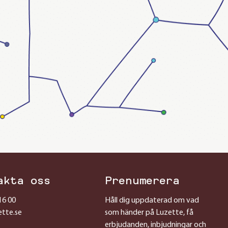
akta oss
Prenumerera
16 00
Håll dig uppdaterad om vad
ette.se
som händer på Luzette, få
erbjudanden, inbjudningar och