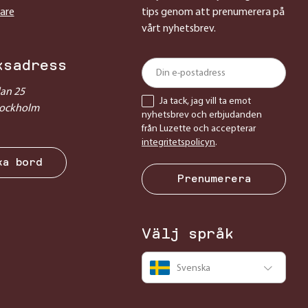
sare
tips genom att prenumerera på
vårt nyhetsbrev.
ksadress
lan 25
Ja tack, jag vill ta emot
tockholm
nyhetsbrev och erbjudanden
från Luzette och accepterar
integritetspolicyn
.
ka bord
Prenumerera
Välj språk
Svenska