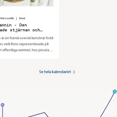
Hela Luzette
|
Konst
annin - Den
ade stjärnan och
n är en fransk-svensk konstnär född
s verk finns representerade på
et offentliga rummet, hos privata
hon har ställt ut i Sverige och
edan 1990-talet. Lisa brukar säga
är ett alibi för henne att ägna sig
Se hela kalendariet