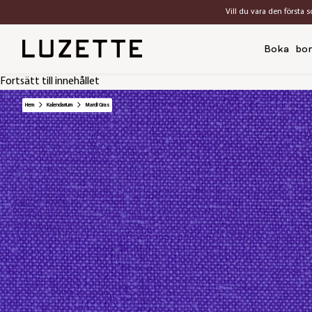
Vill du vara den första 
Boka bo
Fortsätt till innehållet
Hem
Kalendarium
Mardi Gras