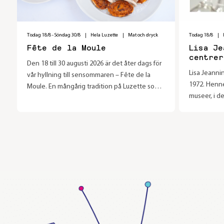
Tisdag 18/8
-
Söndag 30/8
|
Hela Luzette
|
Mat och dryck
Tisdag 18/8
|
Fête de la Moule
Lisa Je
centrer
Den 18 till 30 augusti 2026 är det åter dags för
elixir
Lisa Jeanni
vår hyllning till sensommaren – Fête de la
1972. Henne
Moule. En mångårig tradition på Luzette som
museer, i d
vi verkligen ser fram emot att fira med dig!
samlare och 
utomlands s
att konsten 
åt alkemi.