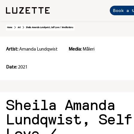
Book a t
Skip
Home
Art
Sheila Amanda Lundqwist, Self Love / Meditations
to
content
Artist:
Amanda Lundqwist
Media:
Måleri
Date:
2021
Sheila Amanda
Lundqwist, Self