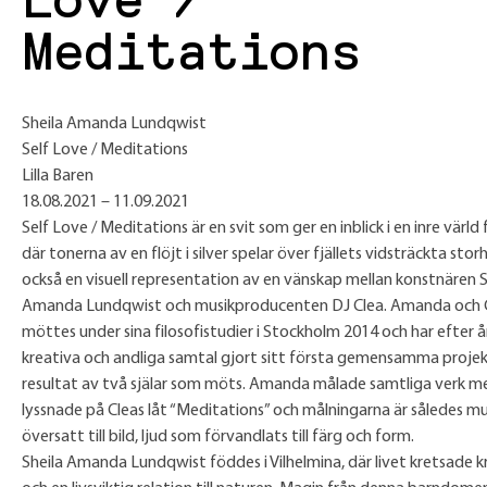
Love /
Meditations
Sheila Amanda Lundqwist
Self Love / Meditations
Lilla Baren
18.08.2021 – 11.09.2021
Self Love / Meditations är en svit som ger en inblick i en inre värld fy
där tonerna av en flöjt i silver spelar över fjällets vidsträckta stor
också en visuell representation av en vänskap mellan konstnären S
Amanda Lundqwist och musikproducenten DJ Clea. Amanda och 
möttes under sina filosofistudier i Stockholm 2014 och har efter å
kreativa och andliga samtal gjort sitt första gemensamma projek
resultat av två själar som möts. Amanda målade samtliga verk 
lyssnade på Cleas låt “Meditations” och målningarna är således mu
översatt till bild, ljud som förvandlats till färg och form.
Sheila Amanda Lundqwist föddes i Vilhelmina, där livet kretsade kr