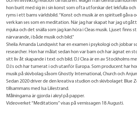
och en livsviktig relation till naturen. Magin från denna barndomen
hon burit med sig in i sin konst som ofta utforskar det lekfulla oc
ryms i ett barns världsbild. “Konst och musik är en spirituell gåva 
verk kan ses som en meditation. När jag har skapat har jag utgått
mjuka och det snälla som jag kan höra i Cleas musik. Ljuset finns s
närvarande, i både musik och bild.”
Sheila Amanda Lundqwist har en examen i psykologi och jobbar 
researcher. Hon har målat sedan hon var barn och har ägnat en sto
sitt liv åt skapande i text och bild. DJ Clea är en av Stockholms m
DJ:s och har turnerat i och utanför Europa. Som producent har ho
musik på skivbolag såsom Ghostly International, Church och Anju
Sedan 2020 driver de den kreativa studion och skivbolaget Blue 
tillsammans med Isa Liliestrand.
Målningarna är gjorda i akryl på papper.
Videoverket “Meditations” visas på vernissagen 18 Augusti.