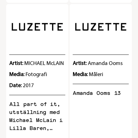
PRESENTED AS A NUMBER OF
hyllning till alla kreativa
PRODUCTS THAT BLEND IN
konstnärer som har tystats i
BUT ALSO STAND OUT. CRAY
tiden. Utställningen pågår
COLLECTIVE IS A
tom 30/9
MULTIDISCIPLINARY DESIGN
COLLECTIVE FOUNDED IN
STOCKHOLM IN 2013 BY A
GROUP OF YOUNG DESIGNERS
AND ARTISTS. May 29 - August
Artist:
MICHAEL McLAIN
Artist:
Amanda Ooms
18, 2018 Riche Lilla Baren
Media:
Fotografi
Media:
Måleri
Date:
2017
Amanda Ooms 13
All part of it,
utställning med
Michael McLain i
Lilla Baren,
Riche (15.02.17-